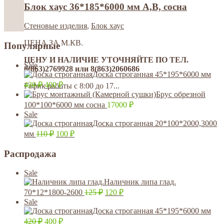
Блок хаус 36*185*6000 мм A,B, сосна
Стеновые изделия
,
Блок хаус
ЦЕНА ЗА М.КВ.
Популярные
ЦЕНУ И НАЛИЧИЕ УТОЧНЯЙТЕ ПО ТЕЛ.
Sale
8(863)2769928 или 8(863)2060686
Доска строганная 45*195*6000 мм
420
₽
400
₽
Гафик работы с 8:00 до 17...
Брус обрезной
100*100*6000 мм сосна
17000
₽
Sale
Доска строганная 20*100*2000,3000
мм
110
₽
100
₽
Распродажа
Sale
Наличник липа глад.
70*12*1800-2600
125
₽
120
₽
Sale
Доска строганная 45*195*6000 мм
420
₽
400
₽