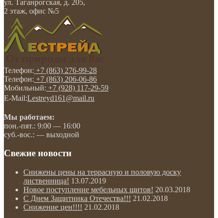
ул. Таганрогская, д. 205,
2 этаж, офис №5
Телефон:
+7 (863) 276-99-28
Телефон:
+7 (863) 206-06-86
Мобильный:
+7 (928) 117-29-59
E-Mail:
Lestreyd161@mail.ru
Мы работаем:
пон.-пят.: 9:00 — 16:00
суб.-вос.: — выходной
Свежие новости
Снижены цены на террасную и половую доску
лиственница!
13.07.2019
Новое поступление мебельных щитов!
20.03.2018
С Днем Защитника Отечества!!!
21.02.2018
Снижение цен!!!!
21.02.2018