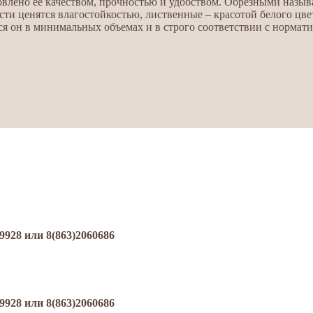
овлено ее качеством, прочностью и удобством. Обрезными назыв
сти ценятся влагостойкостью, лиственные – красотой белого цве
ся он в минимальных объемах и в строго соответствии с нормат
8 или 8(863)2060686
8 или 8(863)2060686