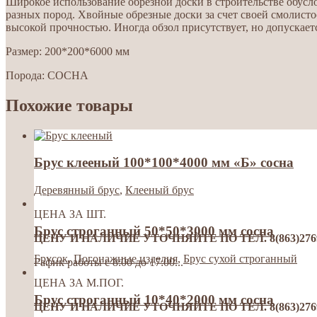
Широкое использование обрезной доски в строительстве обусл
разных пород. Хвойные обрезные доски за счет своей смолисто
высокой прочностью. Иногда обзол присутствует, но допускает
Размер: 200*200*6000 мм
Порода: СОСНА
Похожие товары
Брус клееный 100*100*4000 мм «Б» сосна
Деревянный брус
,
Клееный брус
ЦЕНА ЗА ШТ.
Брус строганный 50*50*3000 мм сосна
ЦЕНУ И НАЛИЧИЕ УТОЧНЯЙТЕ ПО ТЕЛ. 8(863)276992
Брусок
,
Погонажные изделия
,
Брус сухой строганный
Гафик работы с 8:00 до 17:00...
ЦЕНА ЗА М.ПОГ.
Брус строганный 10*40*2000 мм сосна
ЦЕНУ И НАЛИЧИЕ УТОЧНЯЙТЕ ПО ТЕЛ. 8(863)276992