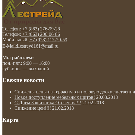
Телефон:
+7 (863) 276-99-28
Телефон:
+7 (863) 206-06-86
Мобильный:
+7 (928) 117-29-59
E-Mail:
Lestreyd161@mail.ru
Мы работаем:
пон.-пят.: 9:00 — 16:00
суб.-вос.: — выходной
Свежие новости
Снижены цены на террасную и половую доску лиственни
Новое поступление мебельных щитов!
20.03.2018
С Днем Защитника Отечества!!!
21.02.2018
Снижение цен!!!!
21.02.2018
Карта