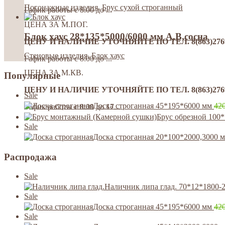
Погонажные изделия
,
Брус сухой строганный
Гафик работы с 8:00 до ...
ЦЕНА ЗА М.ПОГ.
Блок хаус 28*135*5000/6000 мм А,В,сосна
ЦЕНУ И НАЛИЧИЕ УТОЧНЯЙТЕ ПО ТЕЛ. 8(863)276992
Стеновые изделия
,
Блок хаус
Гафик работы с 8:00 до ...
ЦЕНА ЗА М.КВ.
Популярные
ЦЕНУ И НАЛИЧИЕ УТОЧНЯЙТЕ ПО ТЕЛ. 8(863)276992
Sale
Доска строганная 45*195*6000 мм
42
Гафик работы с 8:00 до 17...
Брус обрезной 100
Sale
Доска строганная 20*100*2000,3000 
Распродажа
Sale
Наличник липа глад. 70*12*1800-
Sale
Доска строганная 45*195*6000 мм
42
Sale