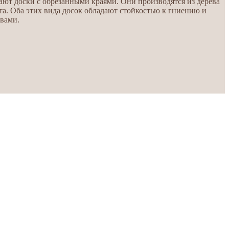
ают доски с обрезанными краями. Они производятся из дерева
та. Оба этих вида досок обладают стойкостью к гниению и
ивами.