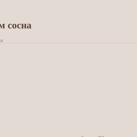
м сосна
на