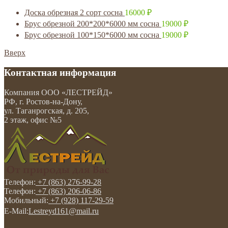
Доска обрезная 2 сорт сосна
16000
₽
Брус обрезной 200*200*6000 мм сосна
19000
₽
Брус обрезной 100*150*6000 мм сосна
19000
₽
Вверх
Контактная информация
Компания
ООО «ЛЕСТРЕЙД»
РФ, г. Ростов-на-Дону
,
ул. Таганрогская, д. 205,
2 этаж, офис №5
Телефон:
+7 (863) 276-99-28
Телефон:
+7 (863) 206-06-86
Мобильный:
+7 (928) 117-29-59
E-Mail:
Lestreyd161@mail.ru