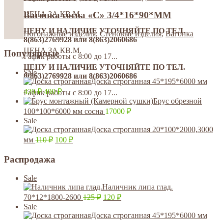
ЦЕНА ЗА КВ.М.
Вагонка сосна «С» 3/4*16*90*MM
ЦЕНУ И НАЛИЧИЕ УТОЧНЯЙТЕ ПО ТЕЛ.
Погонажные изделия
,
Стеновые изделия
,
Вагонка
8(863)2769928 или 8(863)2060686
ЦЕНА ЗА КВ.М.
Популярные
Гафик работы с 8:00 до 17...
ЦЕНУ И НАЛИЧИЕ УТОЧНЯЙТЕ ПО ТЕЛ.
Sale
8(863)2769928 или 8(863)2060686
Доска строганная 45*195*6000 мм
420
₽
400
₽
Гафик работы с 8:00 до 17...
Брус обрезной
100*100*6000 мм сосна
17000
₽
Sale
Доска строганная 20*100*2000,3000
мм
110
₽
100
₽
Распродажа
Sale
Наличник липа глад.
70*12*1800-2600
125
₽
120
₽
Sale
Доска строганная 45*195*6000 мм