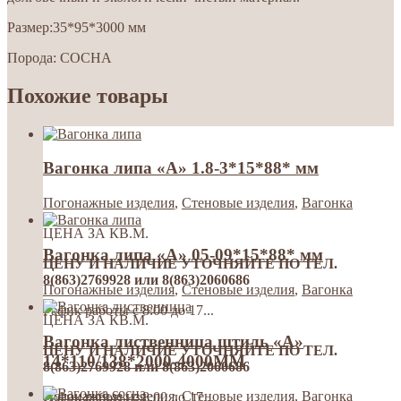
Размер:35*95*3000 мм
Порода: СОСНА
Похожие товары
Вагонка липа «А» 1.8-3*15*88* мм
Погонажные изделия
,
Стеновые изделия
,
Вагонка
ЦЕНА ЗА КВ.М.
Вагонка липа «А» 05-09*15*88* мм
ЦЕНУ И НАЛИЧИЕ УТОЧНЯЙТЕ ПО ТЕЛ.
8(863)2769928 или 8(863)2060686
Погонажные изделия
,
Стеновые изделия
,
Вагонка
Гафик работы с 8:00 до 17...
ЦЕНА ЗА КВ.М.
Вагонка лиственница штиль «А»
ЦЕНУ И НАЛИЧИЕ УТОЧНЯЙТЕ ПО ТЕЛ.
14*110/138*2000-4000MM
8(863)2769928 или 8(863)2060686
Погонажные изделия
,
Стеновые изделия
,
Вагонка
Гафик работы с 8:00 до 17...