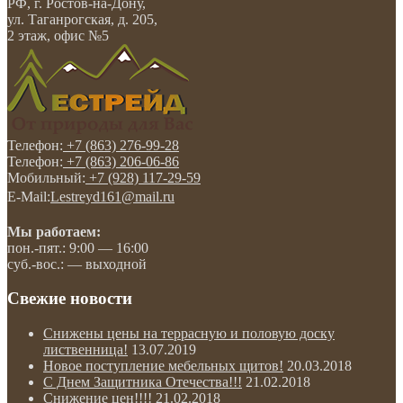
РФ, г. Ростов-на-Дону
,
ул. Таганрогская, д. 205,
2 этаж, офис №5
Телефон:
+7 (863) 276-99-28
Телефон:
+7 (863) 206-06-86
Мобильный:
+7 (928) 117-29-59
E-Mail:
Lestreyd161@mail.ru
Мы работаем:
пон.-пят.: 9:00 — 16:00
суб.-вос.: — выходной
Свежие новости
Снижены цены на террасную и половую доску
лиственница!
13.07.2019
Новое поступление мебельных щитов!
20.03.2018
С Днем Защитника Отечества!!!
21.02.2018
Снижение цен!!!!
21.02.2018