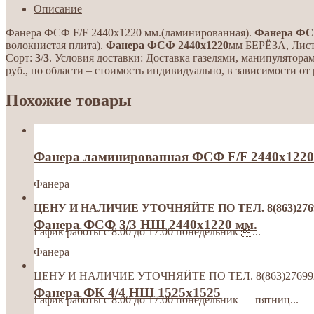
Описание
Фанера ФСФ F/F 2440х1220 мм.(ламинированная).
Фанера
Ф
волокнистая плита).
Фанера
ФСФ
2440
х
1220
мм БЕРЁЗА, Лис
Сорт:
3
/
3
. Условия доставки: Доставка газелями, манипулятора
руб., по области – стоимость индивидуально, в зависимости от 
Похожие товары
Фанера ламинированная ФСФ F/F 2440х1220 
Фанера
ЦЕНУ И НАЛИЧИЕ УТОЧНЯЙТЕ ПО ТЕЛ. 8(863)276992
Фанера ФСФ 3/3 НШ 2440х1220 мм.
Гафик работы с 8:00 до 17:00 понедельник ...
Фанера
ЦЕНУ И НАЛИЧИЕ УТОЧНЯЙТЕ ПО ТЕЛ. 8(863)2769928
Фанера ФК 4/4 НШ 1525х1525
Гафик работы с 8:00 до 17:00 понедельник — пятниц...