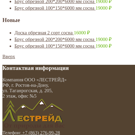
Брус обрезной 200*200*6000 мм сосна
19000
₽
Брус обрезной 100*150*6000 мм сосна
19000
₽
Новые
Доска обрезная 2 сорт сосна
16000
₽
Брус обрезной 200*200*6000 мм сосна
19000
₽
Брус обрезной 100*150*6000 мм сосна
19000
₽
Вверх
Контактная информация
Компания
ООО «ЛЕСТРЕЙД»
РФ, г. Ростов-на-Дону
,
ул. Таганрогская, д. 205,
2 этаж, офис №5
Телефон:
+7 (863) 276-99-28