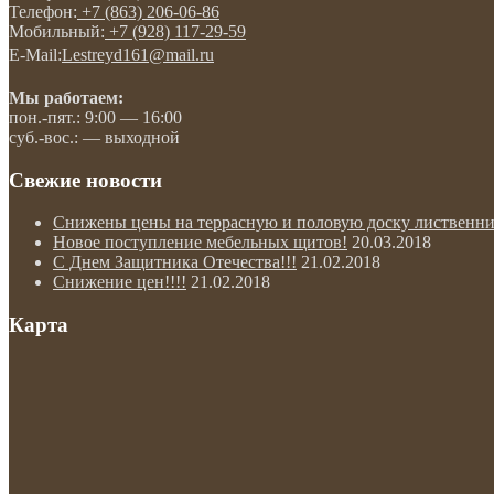
Телефон:
+7 (863) 206-06-86
Мобильный:
+7 (928) 117-29-59
E-Mail:
Lestreyd161@mail.ru
Мы работаем:
пон.-пят.: 9:00 — 16:00
суб.-вос.: — выходной
Свежие новости
Снижены цены на террасную и половую доску лиственни
Новое поступление мебельных щитов!
20.03.2018
С Днем Защитника Отечества!!!
21.02.2018
Снижение цен!!!!
21.02.2018
Карта