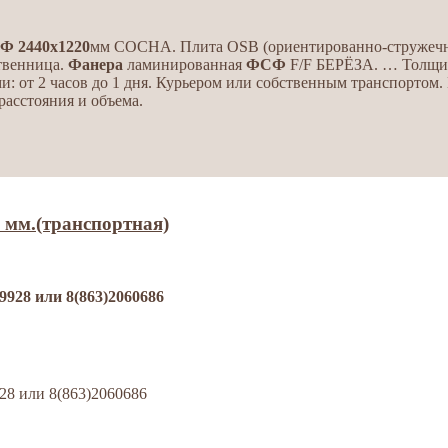
СФ
2440
х
1220
мм СОСНА. Плита OSB (ориентированно-стружечная
твенница.
Фанера
ламинированная
ФСФ
F/F БЕРЁЗА. … Толщи
ми: от 2 часов до 1 дня. Курьером или собственным транспортом
расстояния и объема.
мм.(транспортная)
8 или 8(863)2060686
 или 8(863)2060686