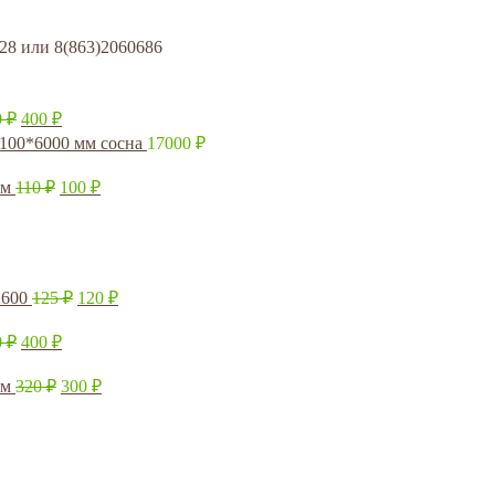
 или 8(863)2060686
0
₽
400
₽
*100*6000 мм сосна
17000
₽
мм
110
₽
100
₽
2600
125
₽
120
₽
0
₽
400
₽
мм
320
₽
300
₽