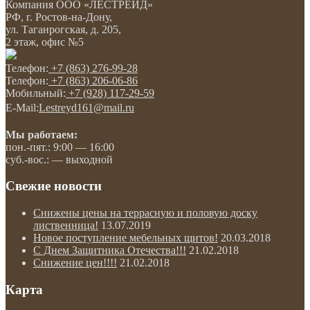
Компания
ООО «ЛЕСТРЕЙД»
РФ, г. Ростов-на-Дону
,
ул. Таганрогская, д. 205,
2 этаж, офис №5
Телефон:
+7 (863) 276-99-28
Телефон:
+7 (863) 206-06-86
Мобильный:
+7 (928) 117-29-59
E-Mail:
Lestreyd161@mail.ru
Мы работаем:
пон.-пят.: 9:00 — 16:00
суб.-вос.: — выходной
Свежие новости
Снижены цены на террасную и половую доску
лиственница!
13.07.2019
Новое поступление мебельных щитов!
20.03.2018
С Днем Защитника Отечества!!!
21.02.2018
Снижение цен!!!!
21.02.2018
Карта