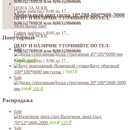
8(863)2769928 или 8(863)2060686
ЦЕНА ЗА М.КВ.
Гафик работы с 8:00 до 17...
Мебельный щит сосна 18*200-800*900-3000
ЦЕНУ И НАЛИЧИЕ УТОЧНЯЙТЕ ПО ТЕЛ.
8(863)2769928 или 8(863)2060686
Мебельный щит
Гафик работы с 8:00 до 17...
ЦЕНА ЗА М.КВ.
Популярные
ЦЕНУ И НАЛИЧИЕ УТОЧНЯЙТЕ ПО ТЕЛ.
Sale
8(863)2769928 или 8(863)2060686
Доска строганная 45*195*6000 мм
420
₽
400
₽
Гафик работы с 8:00 до 17...
Брус обрезной
100*100*6000 мм сосна
17000
₽
Sale
Доска строганная 20*100*2000,3000
мм
110
₽
100
₽
Распродажа
Sale
Наличник липа глад.
70*12*1800-2600
125
₽
120
₽
Sale