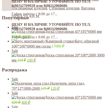
ЦЕНУ И НАЛИЧИЕ УТОЧНЯЙТЕ ПО ТЕЛ.
8(863)2769928 или 8(863)2060686
Погонажные изделия
,
Стеновые изделия
,
Вагонка
Гафик работы с 8:00 до 17...
ЦЕНА ЗА КВ.М.
Популярные
ЦЕНУ И НАЛИЧИЕ УТОЧНЯЙТЕ ПО ТЕЛ.
Sale
8(863)2769928 или 8(863)2060686
Доска строганная 45*195*6000 мм
420
₽
400
₽
Гафик работы с 8:00 до 17...
Брус обрезной
100*100*6000 мм сосна
17000
₽
Sale
Доска строганная 20*100*2000,3000
мм
110
₽
100
₽
Распродажа
Sale
Наличник липа глад.
70*12*1800-2600
125
₽
120
₽
Sale
Доска строганная 45*195*6000 мм
420
₽
400
₽
Sale