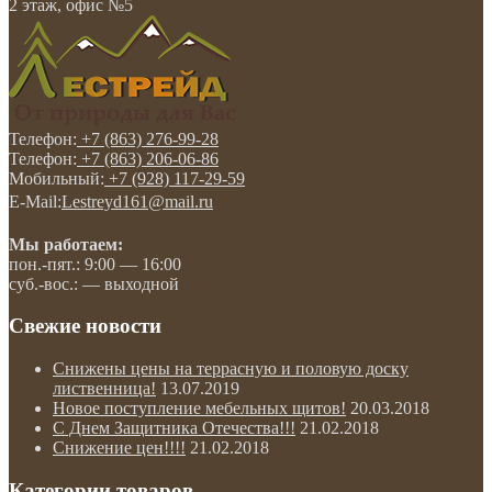
2 этаж, офис №5
Телефон:
+7 (863) 276-99-28
Телефон:
+7 (863) 206-06-86
Мобильный:
+7 (928) 117-29-59
E-Mail:
Lestreyd161@mail.ru
Мы работаем:
пон.-пят.: 9:00 — 16:00
суб.-вос.: — выходной
Свежие новости
Снижены цены на террасную и половую доску
лиственница!
13.07.2019
Новое поступление мебельных щитов!
20.03.2018
С Днем Защитника Отечества!!!
21.02.2018
Снижение цен!!!!
21.02.2018
Категории товаров