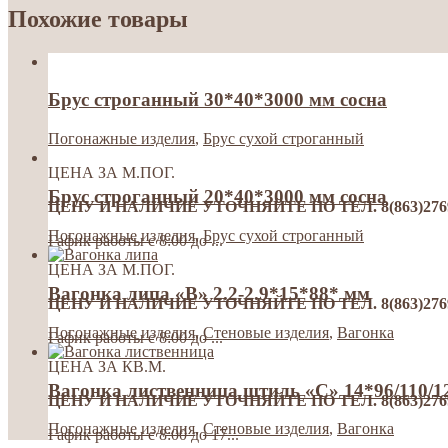
Похожие товары
Брус строганный 30*40*3000 мм сосна
Погонажные изделия
,
Брус сухой строганный
ЦЕНА ЗА М.ПОГ.
Брус строганный 20*40*3000 мм сосна
ЦЕНУ И НАЛИЧИЕ УТОЧНЯЙТЕ ПО ТЕЛ. 8(863)276992
Погонажные изделия
,
Брус сухой строганный
Гафик работы с 8:00 до ...
ЦЕНА ЗА М.ПОГ.
Вагонка липа «В» 2.2-2.9*15*88* мм
ЦЕНУ И НАЛИЧИЕ УТОЧНЯЙТЕ ПО ТЕЛ. 8(863)276992
Погонажные изделия
,
Стеновые изделия
,
Вагонка
Гафик работы с 8:00 до ...
ЦЕНА ЗА КВ.М.
Вагонка лиственница штиль «С» 14*96/110/
ЦЕНУ И НАЛИЧИЕ УТОЧНЯЙТЕ ПО ТЕЛ. 8(863)276992
Погонажные изделия
,
Стеновые изделия
,
Вагонка
Гафик работы с 8:00 до 17...