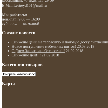
Мобильный:
+7 (928) 117-29-59
E-Mail:
Lestreyd161@mail.ru
Мы работаем:
пон.-пят.: 9:00 — 16:00
суб.-вос.: — выходной
Свежие новости
Снижены цены на террасную и половую доску лиственни
Новое поступление мебельных щитов!
20.03.2018
С Днем Защитника Отечества!!!
21.02.2018
Снижение цен!!!!
21.02.2018
Категории товаров
Карта