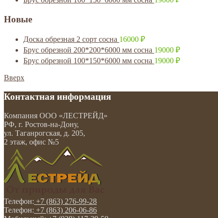
Новые
Доска обрезная 2 сорт сосна
16000
₽
Брус обрезной 200*200*6000 мм сосна
19000
₽
Брус обрезной 100*150*6000 мм сосна
19000
₽
Вверх
Контактная информация
Компания
ООО «ЛЕСТРЕЙД»
РФ, г. Ростов-на-Дону
,
ул. Таганрогская, д. 205,
2 этаж, офис №5
Телефон:
+7 (863) 276-99-28
Телефон:
+7 (863) 206-06-86