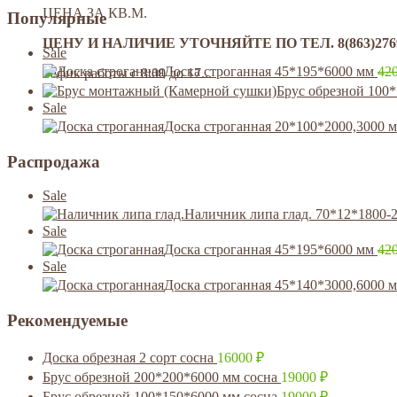
ЦЕНА ЗА КВ.М.
Популярные
ЦЕНУ И НАЛИЧИЕ УТОЧНЯЙТЕ ПО ТЕЛ. 8(863)276992
Sale
Доска строганная 45*195*6000 мм
42
Гафик работы с 8:00 до 17...
Брус обрезной 100
Sale
Доска строганная 20*100*2000,3000 
Распродажа
Sale
Наличник липа глад. 70*12*1800-
Sale
Доска строганная 45*195*6000 мм
42
Sale
Доска строганная 45*140*3000,6000 
Рекомендуемые
Доска обрезная 2 сорт сосна
16000
₽
Брус обрезной 200*200*6000 мм сосна
19000
₽
Брус обрезной 100*150*6000 мм сосна
19000
₽