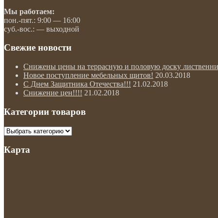
Мы работаем:
пон.-пят.: 9:00 — 16:00
суб.-вос.: — выходной
Свежие новости
Снижены цены на террасную и половую доску лиственни
Новое поступление мебельных щитов!
20.03.2018
С Днем Защитника Отечества!!!
21.02.2018
Снижение цен!!!!
21.02.2018
Категории товаров
Карта