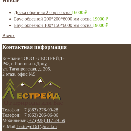
Новые
Доска обрезная 2 сорт сосна
16000
₽
Брус обрезной 200*200*6000 мм сосна
19000
₽
Брус обрезной 100*150*6000 мм сосна
19000
₽
Вверх
Контактная информация
Компания
ООО «ЛЕСТРЕЙД»
РФ, г. Ростов-на-Дону
,
ул. Таганрогская, д. 205,
2 этаж, офис №5
Телефон:
+7 (863) 276-99-28
Телефон:
+7 (863) 206-06-86
Мобильный:
+7 (928) 117-29-59
E-Mail:
Lestreyd161@mail.ru