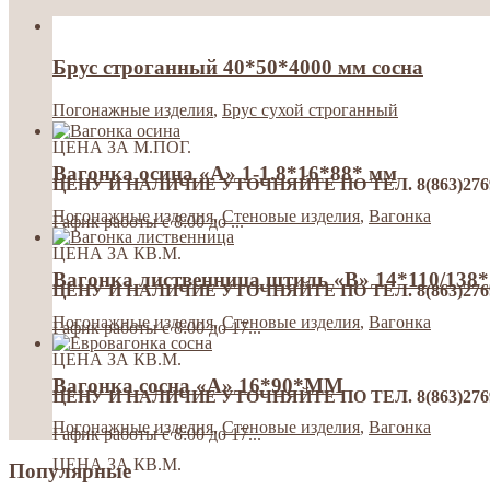
Брус строганный 40*50*4000 мм сосна
Погонажные изделия
,
Брус сухой строганный
ЦЕНА ЗА М.ПОГ.
Вагонка осина «А» 1-1.8*16*88* мм
ЦЕНУ И НАЛИЧИЕ УТОЧНЯЙТЕ ПО ТЕЛ. 8(863)276992
Погонажные изделия
,
Стеновые изделия
,
Вагонка
Гафик работы с 8:00 до ...
ЦЕНА ЗА КВ.М.
Вагонка лиственница штиль «В» 14*110/138
ЦЕНУ И НАЛИЧИЕ УТОЧНЯЙТЕ ПО ТЕЛ. 8(863)276992
Погонажные изделия
,
Стеновые изделия
,
Вагонка
Гафик работы с 8:00 до 17...
ЦЕНА ЗА КВ.М.
Вагонка сосна «А» 16*90*MM
ЦЕНУ И НАЛИЧИЕ УТОЧНЯЙТЕ ПО ТЕЛ. 8(863)276992
Погонажные изделия
,
Стеновые изделия
,
Вагонка
Гафик работы с 8:00 до 17...
ЦЕНА ЗА КВ.М.
Популярные