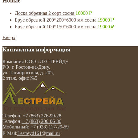
Новые
Доска обрезная 2 сорт сосна
16000
₽
Брус обрезной 200*200*6000 мм сосна
19000
₽
Брус обрезной 100*150*6000 мм сосна
19000
₽
Вверх
Контактная информация
Компания
ООО «ЛЕСТРЕЙД»
РФ, г. Ростов-на-Дону
,
ул. Таганрогская, д. 205,
2 этаж, офис №5
Телефон:
+7 (863) 276-99-28
Телефон:
+7 (863) 206-06-86
Мобильный:
+7 (928) 117-29-59
E-Mail:
Lestreyd161@mail.ru