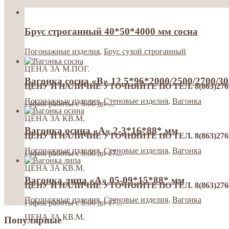
Брус строганный 40*50*4000 мм сосна
Погонажные изделия
,
Брус сухой строганный
ЦЕНА ЗА М.ПОГ.
Вагонка сосна «В» 12,5*96*2000/2500/2700/3
ЦЕНУ И НАЛИЧИЕ УТОЧНЯЙТЕ ПО ТЕЛ. 8(863)276992
Погонажные изделия
,
Стеновые изделия
,
Вагонка
Гафик работы с 8:00 до ...
ЦЕНА ЗА КВ.М.
Вагонка осина «А» 2-3*16*88* мм
ЦЕНУ И НАЛИЧИЕ УТОЧНЯЙТЕ ПО ТЕЛ. 8(863)276992
Погонажные изделия
,
Стеновые изделия
,
Вагонка
Гафик работы с 8:00 до 17...
ЦЕНА ЗА КВ.М.
Вагонка липа «А» 05-09*15*88* мм
ЦЕНУ И НАЛИЧИЕ УТОЧНЯЙТЕ ПО ТЕЛ. 8(863)276992
Погонажные изделия
,
Стеновые изделия
,
Вагонка
Гафик работы с 8:00 до 17...
ЦЕНА ЗА КВ.М.
Популярные