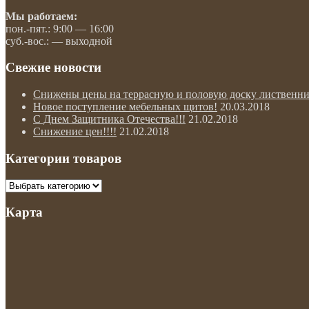
Мы работаем:
пон.-пят.: 9:00 — 16:00
суб.-вос.: — выходной
Свежие новости
Снижены цены на террасную и половую доску лиственни
Новое поступление мебельных щитов!
20.03.2018
С Днем Защитника Отечества!!!
21.02.2018
Снижение цен!!!!
21.02.2018
Категории товаров
Карта