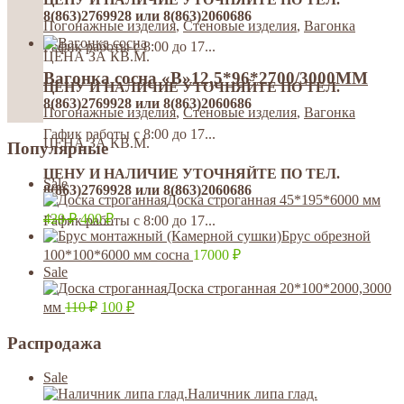
8(863)2769928 или 8(863)2060686
Погонажные изделия
,
Стеновые изделия
,
Вагонка
Гафик работы с 8:00 до 17...
ЦЕНА ЗА КВ.М.
Вагонка сосна «В»12,5*96*2700/3000MM
ЦЕНУ И НАЛИЧИЕ УТОЧНЯЙТЕ ПО ТЕЛ.
8(863)2769928 или 8(863)2060686
Погонажные изделия
,
Стеновые изделия
,
Вагонка
Гафик работы с 8:00 до 17...
ЦЕНА ЗА КВ.М.
Популярные
ЦЕНУ И НАЛИЧИЕ УТОЧНЯЙТЕ ПО ТЕЛ.
Sale
8(863)2769928 или 8(863)2060686
Доска строганная 45*195*6000 мм
420
₽
400
₽
Гафик работы с 8:00 до 17...
Брус обрезной
100*100*6000 мм сосна
17000
₽
Sale
Доска строганная 20*100*2000,3000
мм
110
₽
100
₽
Распродажа
Sale
Наличник липа глад.