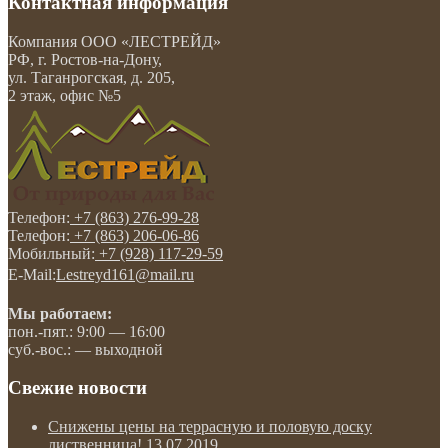
Контактная информация
Компания
ООО «ЛЕСТРЕЙД»
РФ, г. Ростов-на-Дону
,
ул. Таганрогская, д. 205,
2 этаж, офис №5
Телефон:
+7 (863) 276-99-28
Телефон:
+7 (863) 206-06-86
Мобильный:
+7 (928) 117-29-59
E-Mail:
Lestreyd161@mail.ru
Мы работаем:
пон.-пят.: 9:00 — 16:00
суб.-вос.: — выходной
Свежие новости
Снижены цены на террасную и половую доску
лиственница!
13.07.2019