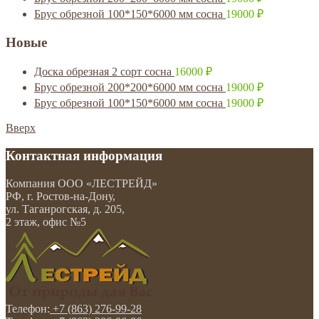
Брус обрезной 100*150*6000 мм сосна
19000
₽
Новые
Доска обрезная 2 сорт сосна
16000
₽
Брус обрезной 200*200*6000 мм сосна
19000
₽
Брус обрезной 100*150*6000 мм сосна
19000
₽
Вверх
Контактная информация
Компания
ООО «ЛЕСТРЕЙД»
РФ, г. Ростов-на-Дону
,
ул. Таганрогская, д. 205,
2 этаж, офис №5
Телефон:
+7 (863) 276-99-28