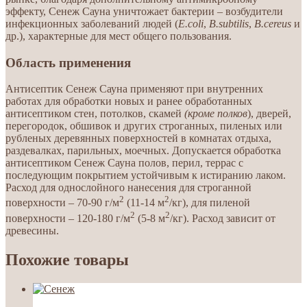
эффекту, Сенеж Сауна уничтожает бактерии – возбудители
инфекционных заболеваний людей (
E
.
coli
,
B
.
subtilis
,
B
.
cereus
и
др.), характерные для мест общего пользования.
Область применения
Антисептик Сенеж Сауна применяют при внутренних
работах для обработки новых и ранее обработанных
антисептиком стен, потолков, скамей
(кроме полков
), дверей,
перегородок, обшивок и других строганных, пиленых или
рубленых деревянных поверхностей в комнатах отдыха,
раздевалках, парильных, моечных. Допускается обработка
антисептиком Сенеж Сауна полов, перил, террас с
последующим покрытием устойчивым к истиранию лаком.
Расход для однослойного нанесения для строганной
2
2
поверхности – 70-90 г/м
(11-14 м
/кг), для пиленой
2
2
поверхности – 120-180 г/м
(5-8 м
/кг). Расход зависит от
древесины.
Похожие товары