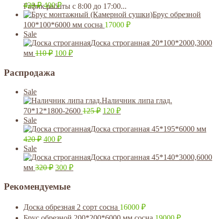
420
₽
400
₽
Гафик работы с 8:00 до 17:00...
Брус обрезной
100*100*6000 мм сосна
17000
₽
Sale
Доска строганная 20*100*2000,3000
мм
110
₽
100
₽
Распродажа
Sale
Наличник липа глад.
70*12*1800-2600
125
₽
120
₽
Sale
Доска строганная 45*195*6000 мм
420
₽
400
₽
Sale
Доска строганная 45*140*3000,6000
мм
320
₽
300
₽
Рекомендуемые
Доска обрезная 2 сорт сосна
16000
₽
Брус обрезной 200*200*6000 мм сосна
19000
₽