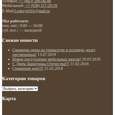
Телефон:
+7 (863) 206-06-86
Мобильный:
+7 (928) 117-29-59
E-Mail:
Lestreyd161@mail.ru
Мы работаем:
пон.-пят.: 9:00 — 16:00
суб.-вос.: — выходной
Свежие новости
Снижены цены на террасную и половую доску
лиственница!
13.07.2019
Новое поступление мебельных щитов!
20.03.2018
С Днем Защитника Отечества!!!
21.02.2018
Снижение цен!!!!
21.02.2018
Категории товаров
Карта