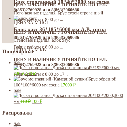
Брус строганный 10*40*2000 мм сосна
ЦЕНУ И НАЛИЧИЕ УТОЧНЯЙТЕ ПО ТЕЛ.
8(863)2769928 или 8(863)2060686
Погонажные изделия
,
Брус сухой строганный
Гафик работы с 8:00 до ...
ЦЕНА ЗА М.ПОГ.
Блок хаус 36*185*6000 мм A,B, сосна
ЦЕНУ И НАЛИЧИЕ УТОЧНЯЙТЕ ПО ТЕЛ.
8(863)2769928 или 8(863)2060686
Стеновые изделия
,
Блок хаус
Гафик работы с 8:00 до ...
ЦЕНА ЗА М.КВ.
Популярные
ЦЕНУ И НАЛИЧИЕ УТОЧНЯЙТЕ ПО ТЕЛ.
Sale
8(863)2769928 или 8(863)2060686
Доска строганная 45*195*6000 мм
420
₽
400
₽
Гафик работы с 8:00 до 17...
Брус обрезной
100*100*6000 мм сосна
17000
₽
Sale
Доска строганная 20*100*2000,3000
мм
110
₽
100
₽
Распродажа
Sale