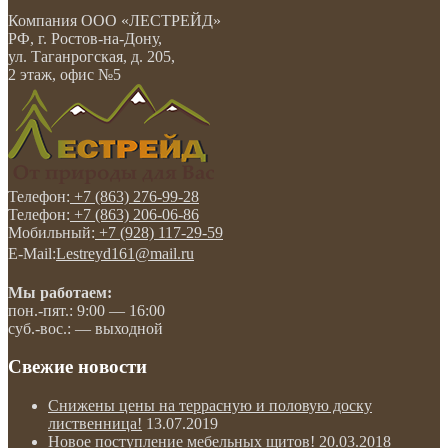
Компания
ООО «ЛЕСТРЕЙД»
РФ, г. Ростов-на-Дону
,
ул. Таганрогская, д. 205,
2 этаж, офис №5
Телефон:
+7 (863) 276-99-28
Телефон:
+7 (863) 206-06-86
Мобильный:
+7 (928) 117-29-59
E-Mail:
Lestreyd161@mail.ru
Мы работаем:
пон.-пят.: 9:00 — 16:00
суб.-вос.: — выходной
Свежие новости
Снижены цены на террасную и половую доску
лиственница!
13.07.2019
Новое поступление мебельных щитов!
20.03.2018