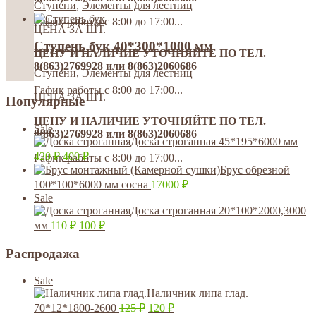
Ступени
,
Элементы для лестниц
Гафик работы с 8:00 до 17:00...
ЦЕНА ЗА ШТ.
Ступень бук 40*300*1000 мм
ЦЕНУ И НАЛИЧИЕ УТОЧНЯЙТЕ ПО ТЕЛ.
8(863)2769928 или 8(863)2060686
Ступени
,
Элементы для лестниц
Гафик работы с 8:00 до 17:00...
ЦЕНА ЗА ШТ.
Популярные
ЦЕНУ И НАЛИЧИЕ УТОЧНЯЙТЕ ПО ТЕЛ.
Sale
8(863)2769928 или 8(863)2060686
Доска строганная 45*195*6000 мм
420
₽
400
₽
Гафик работы с 8:00 до 17:00...
Брус обрезной
100*100*6000 мм сосна
17000
₽
Sale
Доска строганная 20*100*2000,3000
мм
110
₽
100
₽
Распродажа
Sale
Наличник липа глад.
70*12*1800-2600
125
₽
120
₽