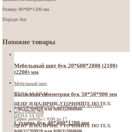
Размер: 80*80*1200 мм
Порода: бук
Похожие товары
Мебельный щит бук 20*600*2000 (2100)
(2200) мм
Мебельный щит
ЦЕНА ЗА КВ.М
Балясины симметрия бук 50*50*900 мм
ЦЕНУ И НАЛИЧИЕ УТОЧНЯЙТЕ ПО ТЕЛ.
Столбы и балясины
,
Элементы для лестниц
8(863)2769928 или 8(863)2060686
ЦЕНА ЗА ШТ.
Гафик работы с 8:00 до 17...
Ступень бук 40*400*1200 мм
ЦЕНУ И НАЛИЧИЕ УТОЧНЯЙТЕ ПО ТЕЛ.
8(863)2769928 или 8(863)2060686