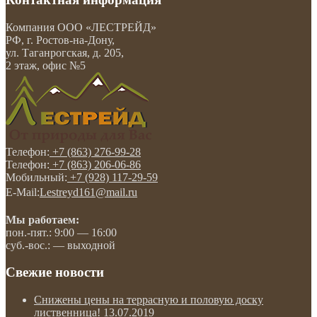
Компания
ООО «ЛЕСТРЕЙД»
РФ, г. Ростов-на-Дону
,
ул. Таганрогская, д. 205,
2 этаж, офис №5
Телефон:
+7 (863) 276-99-28
Телефон:
+7 (863) 206-06-86
Мобильный:
+7 (928) 117-29-59
E-Mail:
Lestreyd161@mail.ru
Мы работаем:
пон.-пят.: 9:00 — 16:00
суб.-вос.: — выходной
Свежие новости
Снижены цены на террасную и половую доску
лиственница!
13.07.2019