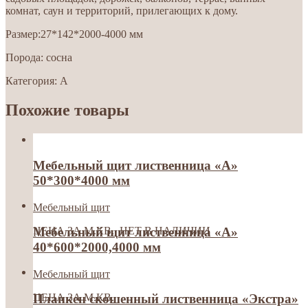
комнат, саун и территорий, прилегающих к дому.
Размер:27*142*2000-4000 мм
Порода: сосна
Категория: А
Похожие товары
Мебельный щит лиственница «А»
50*300*4000 мм
Мебельный щит
ЦЕНА ЗА М.КВ. НЕТ В НАЛИЧИИ
Мебельный щит лиственница «А»
40*600*2000,4000 мм
Мебельный щит
ЦЕНА ЗА М.КВ.
Планкен скошенный лиственница «Экстра»