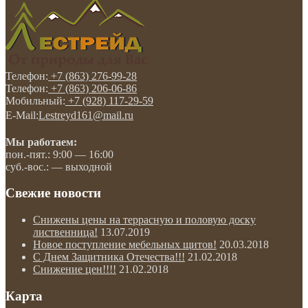
Телефон:
+7 (863) 276-99-28
Телефон:
+7 (863) 206-06-86
Мобильный:
+7 (928) 117-29-59
E-Mail:
Lestreyd161@mail.ru
Мы работаем:
пон.-пят.: 9:00 — 16:00
суб.-вос.: — выходной
Свежие новости
Снижены цены на террасную и половую доску
лиственница!
13.07.2019
Новое поступление мебельных щитов!
20.03.2018
С Днем Защитника Отечества!!!
21.02.2018
Снижение цен!!!!
21.02.2018
Карта