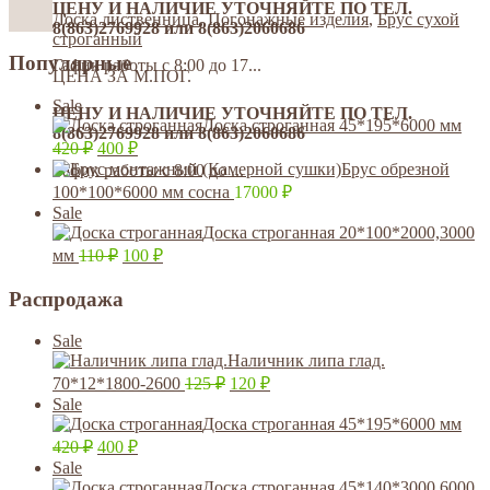
ЦЕНУ И НАЛИЧИЕ УТОЧНЯЙТЕ ПО ТЕЛ.
Доска лиственница
,
Погонажные изделия
,
Брус сухой
8(863)2769928 или 8(863)2060686
строганный
Популярные
Гафик работы с 8:00 до 17...
ЦЕНА ЗА М.ПОГ.
Sale
ЦЕНУ И НАЛИЧИЕ УТОЧНЯЙТЕ ПО ТЕЛ.
Доска строганная 45*195*6000 мм
8(863)2769928 или 8(863)2060686
420
₽
400
₽
Брус обрезной
Гафик работы с 8:00 до ...
100*100*6000 мм сосна
17000
₽
Sale
Доска строганная 20*100*2000,3000
мм
110
₽
100
₽
Распродажа
Sale
Наличник липа глад.
70*12*1800-2600
125
₽
120
₽
Sale
Доска строганная 45*195*6000 мм
420
₽
400
₽
Sale
Доска строганная 45*140*3000,6000