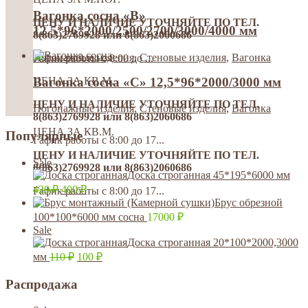
Вагонка сосна «В»
ЦЕНУ И НАЛИЧИЕ УТОЧНЯЙТЕ ПО ТЕЛ.
12,5*96*2000/2500/2700/3000/4000 мм
8(863)2769928 или 8(863)2060686
Погонажные изделия
,
Стеновые изделия
,
Вагонка
Гафик работы с 8:00 до ...
ЦЕНА ЗА КВ.М.
Вагонка сосна «С» 12,5*96*2000/3000 мм
ЦЕНУ И НАЛИЧИЕ УТОЧНЯЙТЕ ПО ТЕЛ.
Погонажные изделия
,
Стеновые изделия
,
Вагонка
8(863)2769928 или 8(863)2060686
ЦЕНА ЗА КВ.М.
Популярные
Гафик работы с 8:00 до 17...
ЦЕНУ И НАЛИЧИЕ УТОЧНЯЙТЕ ПО ТЕЛ.
Sale
8(863)2769928 или 8(863)2060686
Доска строганная 45*195*6000 мм
420
₽
400
₽
Гафик работы с 8:00 до 17...
Брус обрезной
100*100*6000 мм сосна
17000
₽
Sale
Доска строганная 20*100*2000,3000
мм
110
₽
100
₽
Распродажа