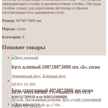
(завершающие) столбы и промежуточные столбы. Оба вида
столбов служат для укрепления лестницы и обычно
изготавливаются в одинаковом стиле.
Размер
: 80*80*3000 мм
Порода
: сосна
Категория
: Б
Похожие товары
Брус клееный 100*100*3000 мм «Б» сосна
Деревянный брус
,
Клееный брус
ЦЕНА ЗА ШТ.
Брус строганный 40*40*3000 мм сосна
ЦЕНУ И НАЛИЧИЕ УТОЧНЯЙТЕ ПО ТЕЛ.
8(863)2769928 или 8(863)2060686
Брусок
,
Погонажные изделия
,
Брус сухой строганный
Гафик работы с 8:00 до 17:00...
ЦЕНА ЗА М.ПОГ.